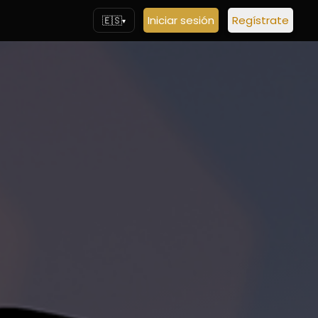
Iniciar sesión
Regístrate
🇪🇸
▾